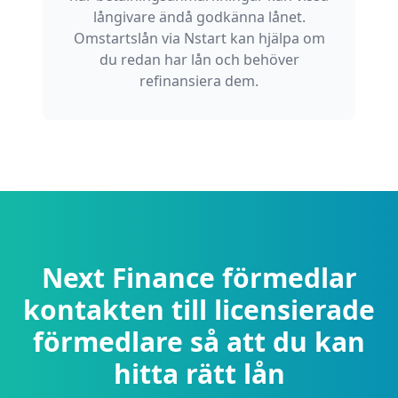
långivare ändå godkänna lånet.
Omstartslån via Nstart kan hjälpa om
du redan har lån och behöver
refinansiera dem.
Next Finance förmedlar
kontakten till licensierade
förmedlare så att du kan
hitta rätt lån